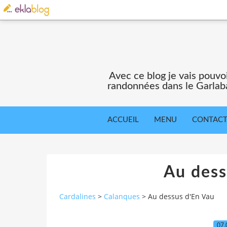
Avec ce blog je vais pouv
randonnées dans le Garlaba
ACCUEIL
MENU
CONTAC
Au dess
Cardalines
>
Calanques
>
Au dessus d'En Vau
07.