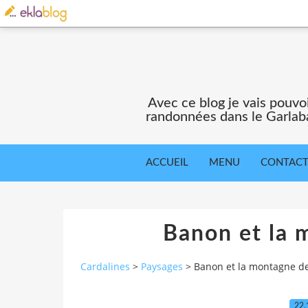
Avec ce blog je vais pouv
randonnées dans le Garlaba
ACCUEIL
MENU
CONTAC
Banon et la 
Cardalines
>
Paysages
>
Banon et la montagne d
22.