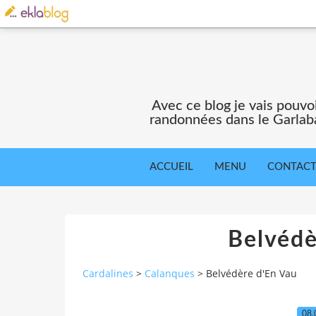
Avec ce blog je vais pouv
randonnées dans le Garlaba
ACCUEIL
MENU
CONTAC
Belvédè
Cardalines
>
Calanques
>
Belvédère d'En Vau
08.