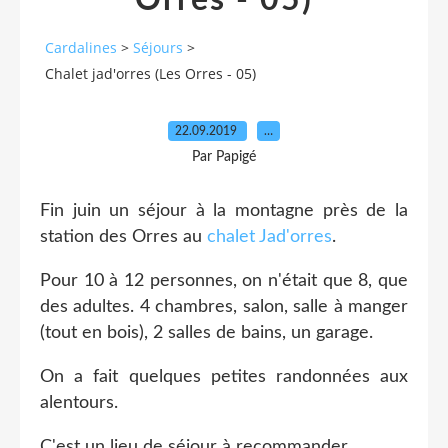
Orres - 05)
Cardalines
>
Séjours
>
Chalet jad'orres (Les Orres - 05)
22.09.2019
…
Par Papigé
Fin juin un séjour à la montagne près de la
station des Orres au
chalet Jad'orres
.
Pour 10 à 12 personnes, on n'était que 8, que
des adultes. 4 chambres, salon, salle à manger
(tout en bois), 2 salles de bains, un garage.
On a fait quelques petites randonnées aux
alentours.
C'est un lieu de séjour à recommander.