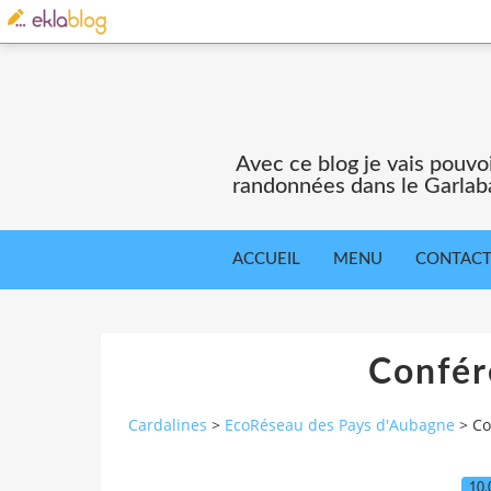
Avec ce blog je vais pouv
randonnées dans le Garlaba
ACCUEIL
MENU
CONTAC
Confér
Cardalines
>
EcoRéseau des Pays d'Aubagne
>
Co
10.