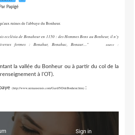
Par Papigé
squ'aux ruines de l'abbaye du Bonheur.
is ecclésia de Bonaheur en 1150 : des Hommes Bons au Bonheur, il n’y
ous diverses formes : Bonahur, Bonahuc, Bonaur…"
source :
ant la vallée du Bonheur ou à partir du col de la
renseignement à l'OT).
bbaye
:
(
http://www.nemausensis.com/Gard/NDdeBonheur.htm)