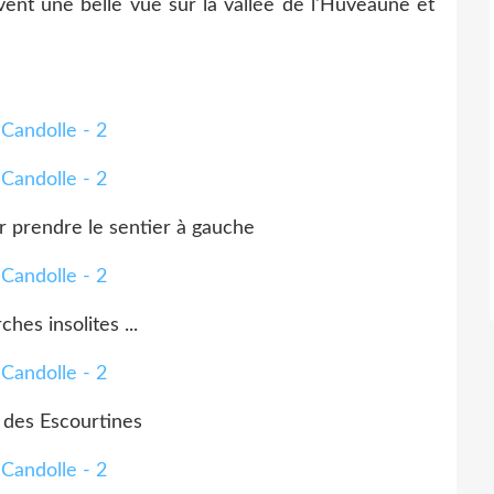
vent une belle vue sur la vallée de l'Huveaune et
ur prendre le sentier à gauche
hes insolites ...
n des Escourtines