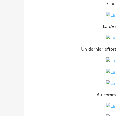
Cher
Là c'es
Un dernier effor
Au somme