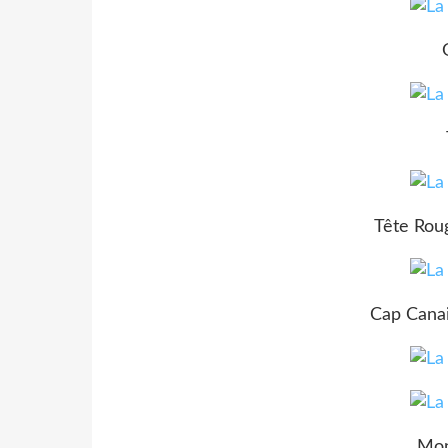
Tête Rou
Cap Canail
Mon