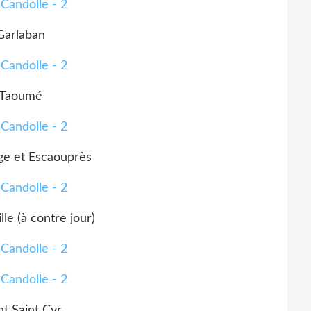
Garlaban
Taoumé
ge et Escaouprès
le (à contre jour)
t Saint Cyr