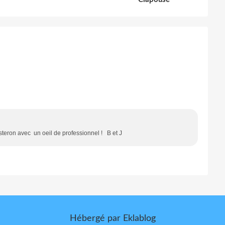
steron avec un oeil de professionnel ! B et J
Hébergé par
Eklablog