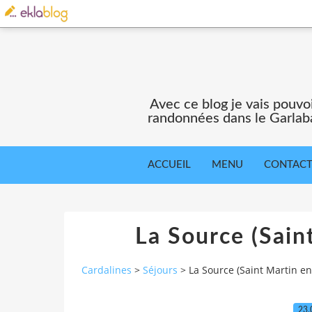
Avec ce blog je vais pouv
randonnées dans le Garlaba
ACCUEIL
MENU
CONTAC
La Source (Sain
Cardalines
>
Séjours
>
La Source (Saint Martin en
23.