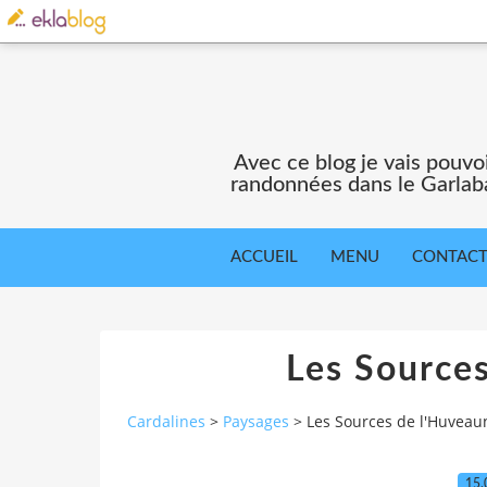
Avec ce blog je vais pouv
randonnées dans le Garlaba
ACCUEIL
MENU
CONTAC
Les Source
Cardalines
>
Paysages
>
Les Sources de l'Huveau
15.