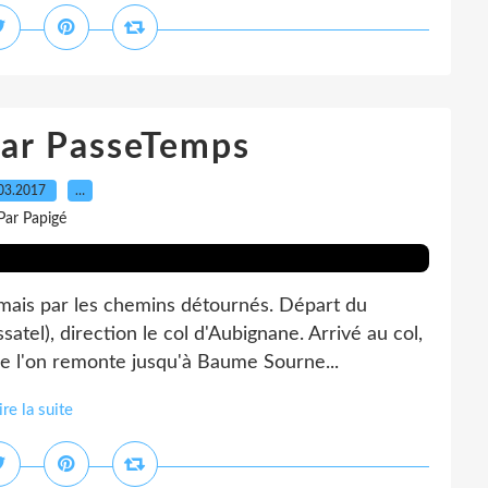
par PasseTemps
03.2017
…
Par Papigé
mais par les chemins détournés. Départ du
tel), direction le col d'Aubignane. Arrivé au col,
e l'on remonte jusqu'à Baume Sourne...
ire la suite