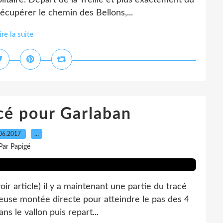
itaire. Départ de la Treille et plus exactement du
cupérer le chemin des Bellons,...
ire la suite
cé pour Garlaban
06.2017
…
Par Papigé
r article) il y a maintenant une partie du tracé
uteuse montée directe pour atteindre le pas des 4
ns le vallon puis repart...