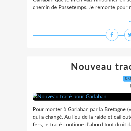
Garlaban que je m'en vais randonner en sol
chemin de Passetemps. Je remonte pour ré
L
Nouveau tra
07.
Pour monter à Garlaban par la Bretagne (voi
qui a changé. Au lieu de la raide et caillo
fers, le tracé continue d'abord tout droit da