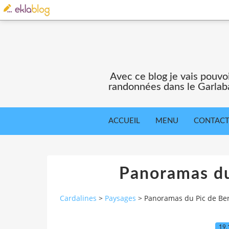
Avec ce blog je vais pouv
randonnées dans le Garlaba
ACCUEIL
MENU
CONTAC
Panoramas du
Cardalines
>
Paysages
>
Panoramas du Pic de Be
19.