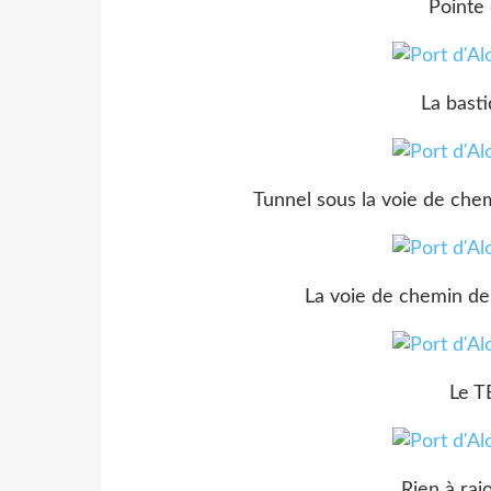
Pointe
La bast
Tunnel sous la voie de chem
La voie de chemin de 
Le T
Rien à rajo