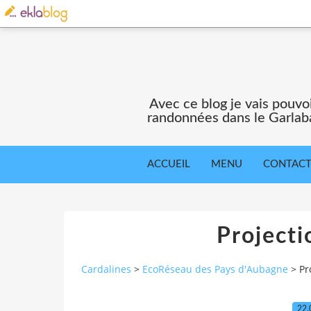
Avec ce blog je vais pouv
randonnées dans le Garlaba
ACCUEIL
MENU
CONTAC
Projecti
Cardalines
>
EcoRéseau des Pays d'Aubagne
>
Pr
22.