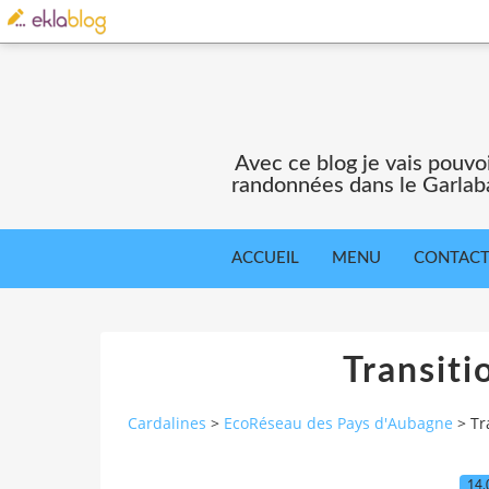
Avec ce blog je vais pouv
randonnées dans le Garlaba
ACCUEIL
MENU
CONTAC
Transiti
Cardalines
>
EcoRéseau des Pays d'Aubagne
>
Tr
14.