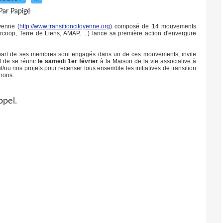
Par Papigé
yenne (
http://www.transitioncitoyenne.org
) composé de 14 mouvements
ercoop, Terre de Liens, AMAP, ...) lance sa première action d'envergure
upart de ses membres sont engagés dans un de ces mouvements, invite
f de se réunir
le samedi 1er février
à la
Maison de la vie associative à
t/ou nos projets pour recenser tous ensemble les initiatives de transition
irons.
ppel.