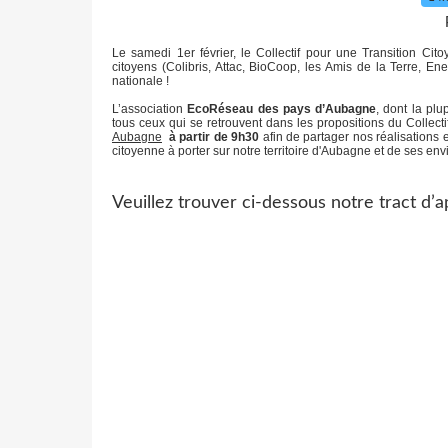
Le samedi 1er février, le Collectif pour une Transition Cito
citoyens (Colibris, Attac, BioCoop, les Amis de la Terre, En
nationale !
L’association
EcoRéseau des pays d’Aubagne
, dont la pl
tous ceux qui se retrouvent dans les propositions du Collecti
Aubagne
à partir de 9h30
afin de
partager nos réalisations e
citoyenne à porter sur notre territoire d'Aubagne et de ses env
Veuillez trouver ci-dessous notre tract d’a