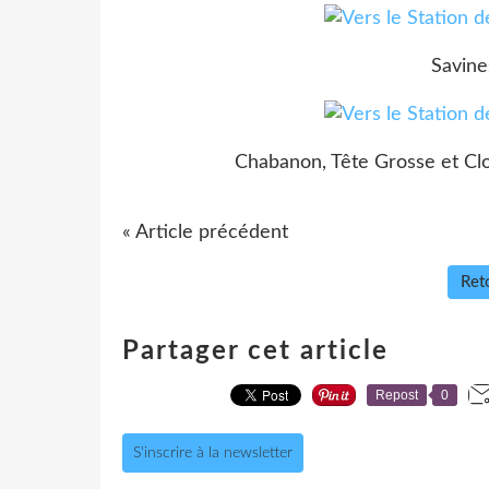
Savine
Chabanon, Tête Grosse et Clot
« Article précédent
Reto
Partager cet article
Repost
0
S'inscrire à la newsletter