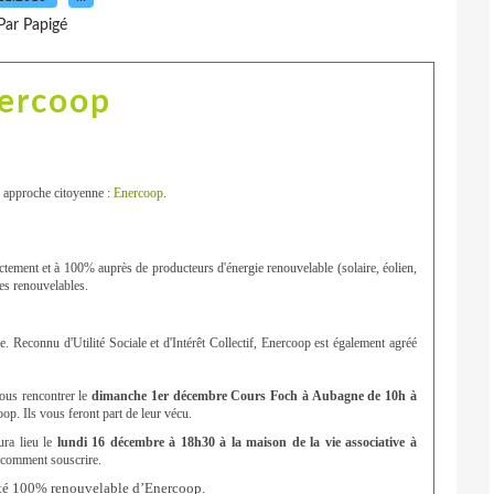
Par Papigé
ercoop
ne approche citoyenne :
Enercoop
.
rectement et à 100% auprès de producteurs d'énergie renouvelable (solaire, éolien,
ies renouvelables.
e. Reconnu d'Utilité Sociale et d'Intérêt Collectif, Enercoop est également agréé
ous rencontrer le
dimanche 1er décembre Cours Foch à Aubagne de 10h à
op. Ils vous feront part de leur vécu.
ura lieu le
lundi 16 décembre à 18h30 à la maison de la vie associative à
t comment souscrire.
icité 100% renouvelable d’Enercoop.