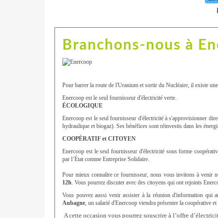
Branchons-nous à En
Pour barrer la route de l'Uranium et sortir du Nucléaire, il existe u
Enercoop est le seul fournisseur d'électricité verte.
ÉCOLOGIQUE
Enercoop est le seul fournisseur d'électricité à s'approvisionner di
hydraulique et biogaz). Ses bénéfices sont réinvestis dans les énerg
COOPÉRATIF et CITOYEN
Enercoop est le seul fournisseur d'électricité sous forme coopérativ
par l’État comme Entreprise Solidaire.
Pour mieux connaître ce fournisseur, nous vous invitons à venir n
12h
. Vous pourrez discuter avec des citoyens qui ont rejoints Enerco
Vous pouvez aussi venir assister à la réunion d'information qui a
Aubagne
, un salarié d'Enercoop viendra présenter la coopérative e
A cette occasion vous pourrez souscrire à l’offre d’électr