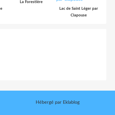
La Forestière
le
Lac de Saint Léger par
Clapouse
Hébergé par
Eklablog