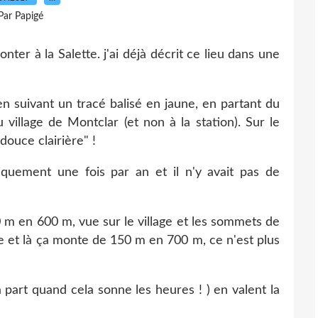
Par Papigé
ter à la Salette. j'ai déjà décrit ce lieu dans une
 en suivant un tracé balisé en jaune, en partant du
 village de Montclar (et non à la station). Sur le
douce clairière" !
iquement une fois par an et il n'y avait pas de
0 m en 600 m, vue sur le village et les sommets de
te et là ça monte de 150 m en 700 m, ce n'est plus
à part quand cela sonne les heures ! ) en valent la