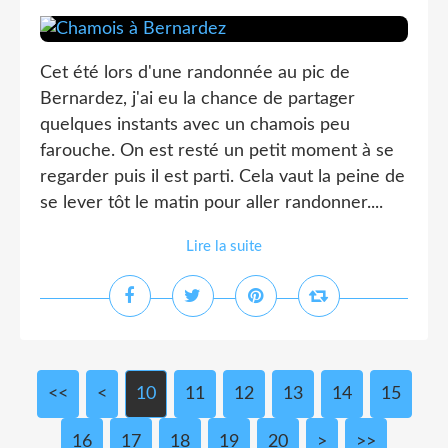
Cet été lors d'une randonnée au pic de
Bernardez, j'ai eu la chance de partager
quelques instants avec un chamois peu
farouche. On est resté un petit moment à se
regarder puis il est parti. Cela vaut la peine de
se lever tôt le matin pour aller randonner....
Lire la suite
<<
<
10
11
12
13
14
15
16
17
18
19
20
30
40
50
>
>>