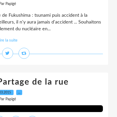
Par Papigé
phe de Fukushima : tsunami puis accident à la
lleurs, il n'y aura jamais d'accident ... Souhaitons
dement du nucléaire en...
ire la suite
artage de la rue
03.2015
…
Par Papigé