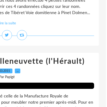
ault nous avons effectué 4 petites randonnées
ir ces 4 randonnées cliquez sur leur nom.
es de Tibéret Voie domitienne à Pinet Dolmen...
ire la suite
leneuvette (l'Hérault)
03.2015
…
Par Papigé
é celle de la Manufacture Royale de
ien pour meubler notre premier après-midi. Pour en