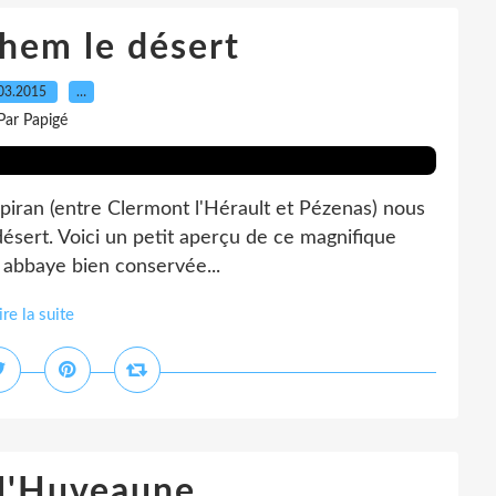
lhem le désert
03.2015
…
Par Papigé
spiran (entre Clermont l'Hérault et Pézenas) nous
 désert. Voici un petit aperçu de ce magnifique
on abbaye bien conservée...
ire la suite
 l'Huveaune