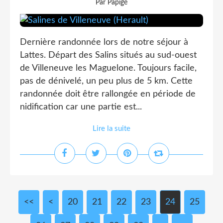
Par Papigé
Dernière randonnée lors de notre séjour à
Lattes. Départ des Salins situés au sud-ouest
de Villeneuve les Maguelone. Toujours facile,
pas de dénivelé, un peu plus de 5 km. Cette
randonnée doit être rallongée en période de
nidification car une partie est...
Lire la suite
<<
<
10
20
21
22
23
24
25