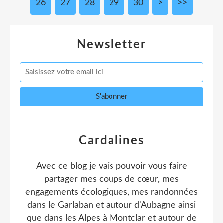
26
27
28
29
30
40
50
>
>>
Newsletter
Cardalines
Avec ce blog je vais pouvoir vous faire
partager mes coups de cœur, mes
engagements écologiques, mes randonnées
dans le Garlaban et autour d'Aubagne ainsi
que dans les Alpes à Montclar et autour de