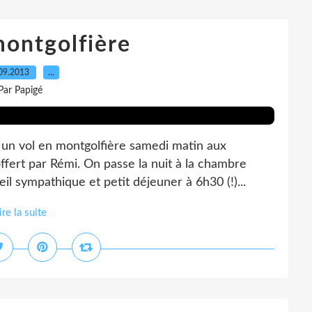
montgolfière
09.2013
…
Par Papigé
 un vol en montgolfière samedi matin aux
fert par Rémi. On passe la nuit à la chambre
il sympathique et petit déjeuner à 6h30 (!)...
ire la suite