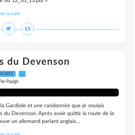
ée du 12_10_13.pdf »
ire la suite
es du Devenson
10.2013
…
Par Papigé
e la Gardiole et une randonnée que je voulais
es du Devenson. Après avoir quitté la route de la
ouve un allemand parlant anglais...
ire la suite