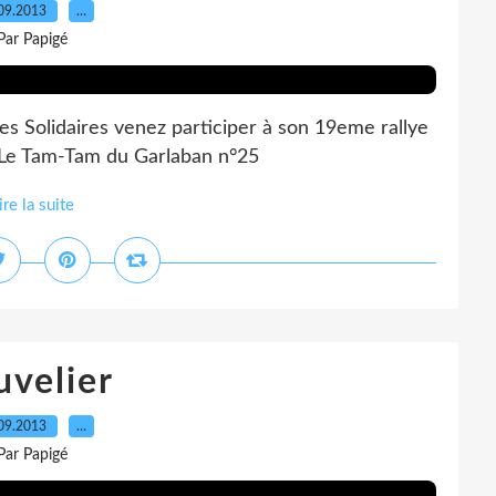
09.2013
…
Par Papigé
es Solidaires venez participer à son 19eme rallye
 Le Tam-Tam du Garlaban n°25
ire la suite
uvelier
09.2013
…
Par Papigé